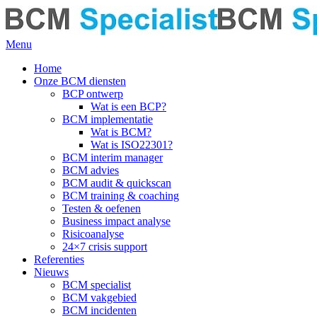
Menu
Home
Onze BCM diensten
BCP ontwerp
Wat is een BCP?
BCM implementatie
Wat is BCM?
Wat is ISO22301?
BCM interim manager
BCM advies
BCM audit & quickscan
BCM training & coaching
Testen & oefenen
Business impact analyse
Risicoanalyse
24×7 crisis support
Referenties
Nieuws
BCM specialist
BCM vakgebied
BCM incidenten