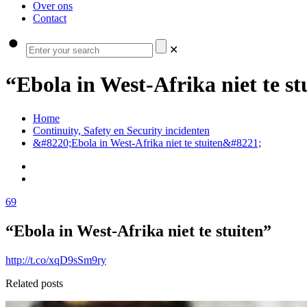
Over ons
Contact
✕
“Ebola in West-Afrika niet te st
Home
Continuity, Safety en Security incidenten
&#8220;Ebola in West-Afrika niet te stuiten&#8221;
69
“Ebola in West-Afrika niet te stuiten”
http://t.co/xqD9sSm9ry
Related posts