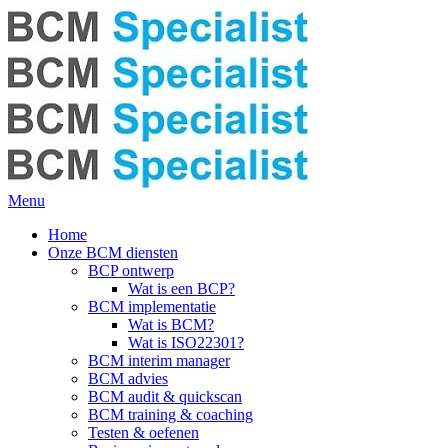
Menu
Home
Onze BCM diensten
BCP ontwerp
Wat is een BCP?
BCM implementatie
Wat is BCM?
Wat is ISO22301?
BCM interim manager
BCM advies
BCM audit & quickscan
BCM training & coaching
Testen & oefenen