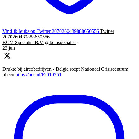
Vind-ik-leuks op Twitter 2070260439888650556
Twitter
2070260439888650556
BCM Specialist B.V.
@bcmspecialist
·
23 jun
Drukte bij aircobedrijven • België roept Nationaal Crisiscentrum
bijeen
https://nos.nl/l/2619751