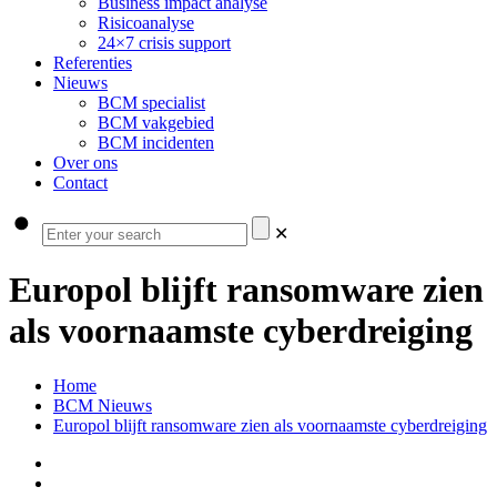
Business impact analyse
Risicoanalyse
24×7 crisis support
Referenties
Nieuws
BCM specialist
BCM vakgebied
BCM incidenten
Over ons
Contact
✕
Europol blijft ransomware zien
als voornaamste cyberdreiging
Home
BCM Nieuws
Europol blijft ransomware zien als voornaamste cyberdreiging