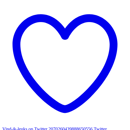
Vind-ik-leuks op Twitter 2070260439888650556
Twitter