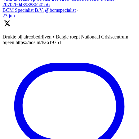
2070260439888650556
BCM Specialist B.V.
@bcmspecialist
·
23 jun
Drukte bij aircobedrijven • België roept Nationaal Crisiscentrum
bijeen https://nos.nl/l/2619751