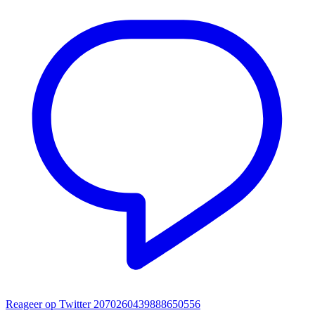
Reageer op Twitter 2070260439888650556