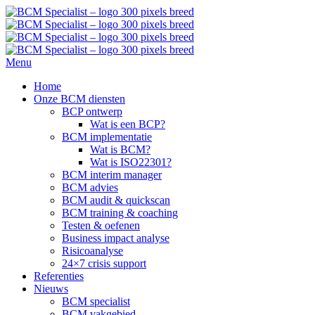
Menu
Home
Onze BCM diensten
BCP ontwerp
Wat is een BCP?
BCM implementatie
Wat is BCM?
Wat is ISO22301?
BCM interim manager
BCM advies
BCM audit & quickscan
BCM training & coaching
Testen & oefenen
Business impact analyse
Risicoanalyse
24×7 crisis support
Referenties
Nieuws
BCM specialist
BCM vakgebied