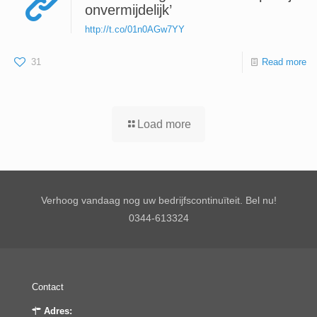
onvermijdelijk’
http://t.co/01n0AGw7YY
31
Read more
Load more
Verhoog vandaag nog uw bedrijfscontinuïteit. Bel nu!
0344-613324
Contact
Adres: