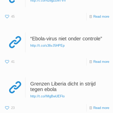
http://t.co/N16gD2M7Vn
45
Read more
“Ebola-virus niet onder controle”
http://t.co/s36vJ5HPEp
41
Read more
Grenzen Liberia dicht in strijd
tegen ebola
http://t.co/IMgBwUEFlo
23
Read more