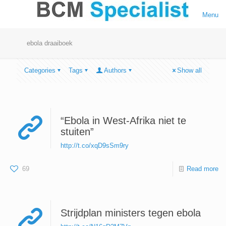
Menu
ebola draaiboek
Categories
Tags
Authors
Show all
“Ebola in West-Afrika niet te
stuiten”
http://t.co/xqD9sSm9ry
69
Read more
Strijdplan ministers tegen ebola