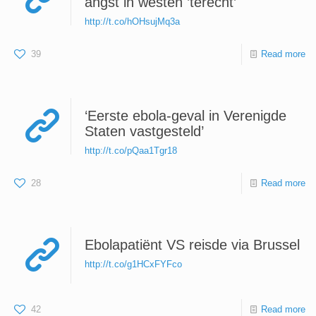
angst in westen ’terecht’
http://t.co/hOHsujMq3a
39
Read more
‘Eerste ebola-geval in Verenigde
Staten vastgesteld’
http://t.co/pQaa1Tgr18
28
Read more
Ebolapatiënt VS reisde via Brussel
http://t.co/g1HCxFYFco
42
Read more