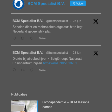
BCM Specialist B.V.
Volgen
BCM Specialist B.V.
@bcmspecialist
·
25 jun
Scholen dicht en rechtszaken afgelast: hitte legt
Nederland gedeeltelijk plat
Twitter
BCM Specialist B.V.
@bcmspecialist
·
23 jun
Drukte bij aircobedrijven • België roept Nationaal
Crisiscentrum bijeen
https://nos.nl/l/2619751
Twitter
Publicaties
Coronapandemie – BCM lessons
learned