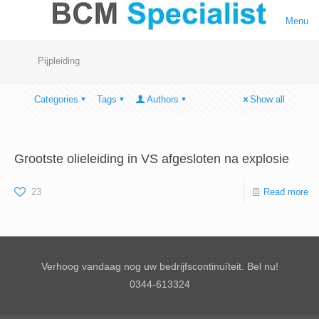
Menu
Pijpleiding
Categories
Tags
Authors
Show all
Grootste olieleiding in VS afgesloten na explosie
23
Read more
Verhoog vandaag nog uw bedrijfscontinuïteit. Bel nu!
0344-613324