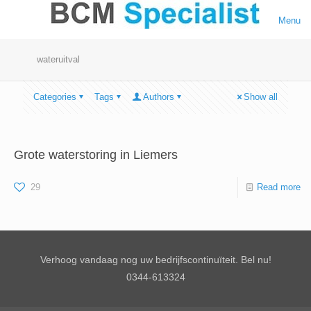
Menu
wateruitval
Categories
Tags
Authors
Show all
Grote waterstoring in Liemers
29
Read more
Verhoog vandaag nog uw bedrijfscontinuïteit. Bel nu!
0344-613324