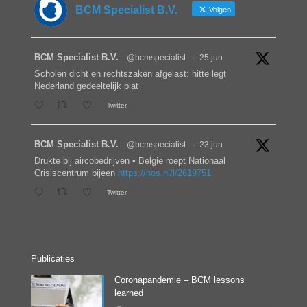
BCM Specialist B.V.
Volgen
BCM Specialist B.V.
@bcmspecialist
·
25 jun
Scholen dicht en rechtszaken afgelast: hitte legt
Nederland gedeeltelijk plat
Twitter
BCM Specialist B.V.
@bcmspecialist
·
23 jun
Drukte bij aircobedrijven • België roept Nationaal
Crisiscentrum bijeen
https://nos.nl/l/2619751
Twitter
Publicaties
Coronapandemie – BCM lessons
learned