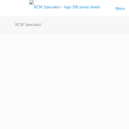
Menu
BCM Specialist
Verhoog vandaag nog uw
bedrijfscontinuïteit
BCM Specialist bereidt uw organisatie voor op
crisissituaties en calamiteiten die de
bedrijfsvoering kunnen verstoren.
Neem vandaag nog
contact
op voor een offerte
of intake gesprek