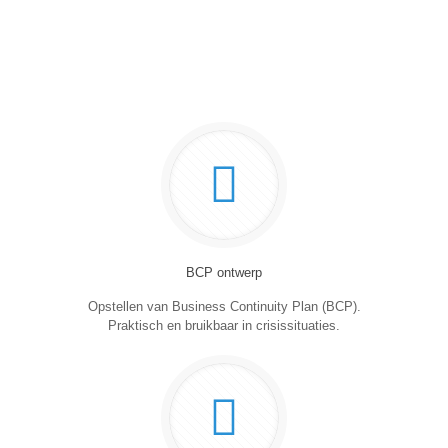
Bij BCM Specialist bent u aan het juiste adres
voor al uw Business Continuity Management
(BCM) vraagstukken.
Klik voor meer informatie op één van onze BCM
consultancy diensten hieronder.
BCP ontwerp
Opstellen van Business Continuity Plan (BCP).
Praktisch en bruikbaar in crisissituaties.