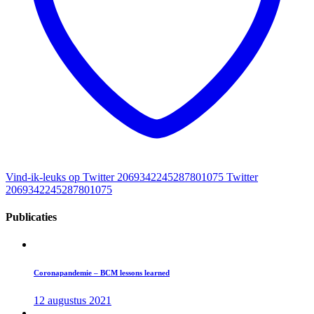
Vind-ik-leuks op Twitter 2069342245287801075
Twitter
2069342245287801075
Publicaties
Coronapandemie – BCM lessons learned
12 augustus 2021