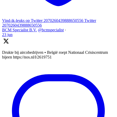
Vind-ik-leuks op Twitter 2070260439888650556
Twitter
2070260439888650556
BCM Specialist B.V.
@bcmspecialist
·
23 jun
Drukte bij aircobedrijven • België roept Nationaal Crisiscentrum
bijeen https://nos.nl/l/2619751