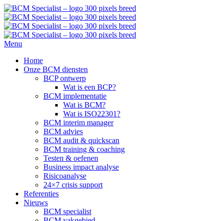
Menu
Home
Onze BCM diensten
BCP ontwerp
Wat is een BCP?
BCM implementatie
Wat is BCM?
Wat is ISO22301?
BCM interim manager
BCM advies
BCM audit & quickscan
BCM training & coaching
Testen & oefenen
Business impact analyse
Risicoanalyse
24×7 crisis support
Referenties
Nieuws
BCM specialist
BCM vakgebied