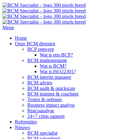
Menu
Home
Onze BCM diensten
BCP ontwerp
Wat is een BCP?
BCM implementatie
Wat is BCM?
Wat is ISO22301?
BCM interim manager
BCM advies
BCM audit & quickscan
BCM training & coaching
Testen & oefenen
Business impact analyse
Risicoanalyse
24×7 crisis support
Referenties
Nieuws
BCM specialist
BCM vakgebied