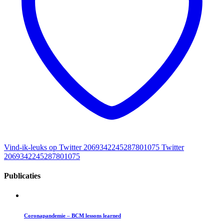
Vind-ik-leuks op Twitter 2069342245287801075
Twitter
2069342245287801075
Publicaties
Coronapandemie – BCM lessons learned