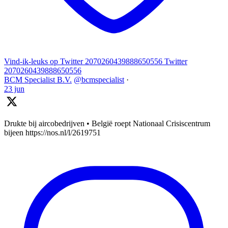
Vind-ik-leuks op Twitter 2070260439888650556
Twitter
2070260439888650556
BCM Specialist B.V.
@bcmspecialist
·
23 jun
Drukte bij aircobedrijven • België roept Nationaal Crisiscentrum
bijeen https://nos.nl/l/2619751