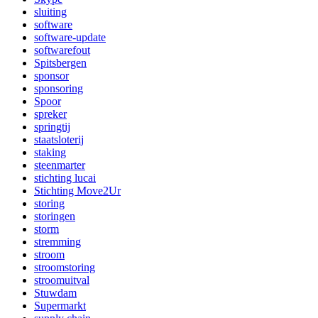
sluiting
software
software-update
softwarefout
Spitsbergen
sponsor
sponsoring
Spoor
spreker
springtij
staatsloterij
staking
steenmarter
stichting lucai
Stichting Move2Ur
storing
storingen
storm
stremming
stroom
stroomstoring
stroomuitval
Stuwdam
Supermarkt