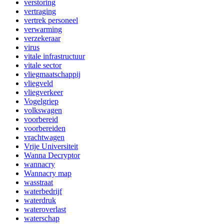
verstoring
vertraging
vertrek personeel
verwarming
verzekeraar
virus
vitale infrastructuur
vitale sector
vliegmaatschappij
vliegveld
vliegverkeer
Vogelgriep
volkswagen
voorbereid
voorbereiden
vrachtwagen
Vrije Universiteit
Wanna Decryptor
wannacry
Wannacry map
wasstraat
waterbedrijf
waterdruk
wateroverlast
waterschap