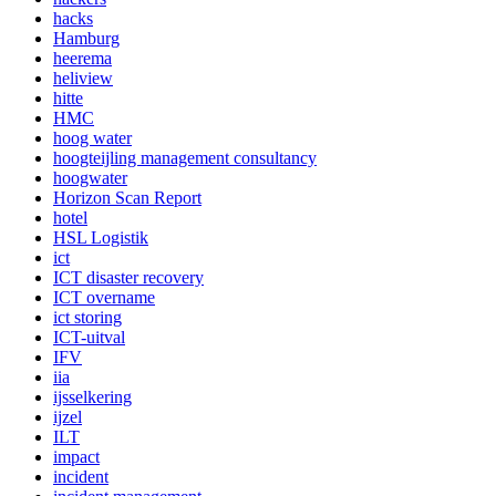
hacks
Hamburg
heerema
heliview
hitte
HMC
hoog water
hoogteijling management consultancy
hoogwater
Horizon Scan Report
hotel
HSL Logistik
ict
ICT disaster recovery
ICT overname
ict storing
ICT-uitval
IFV
iia
ijsselkering
ijzel
ILT
impact
incident