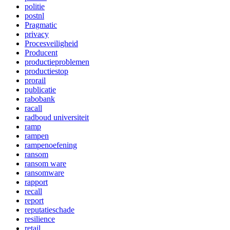
politie
postnl
Pragmatic
privacy
Procesveiligheid
Producent
productieproblemen
productiestop
prorail
publicatie
rabobank
racall
radboud universiteit
ramp
rampen
rampenoefening
ransom
ransom ware
ransomware
rapport
recall
report
reputatieschade
resilience
retail