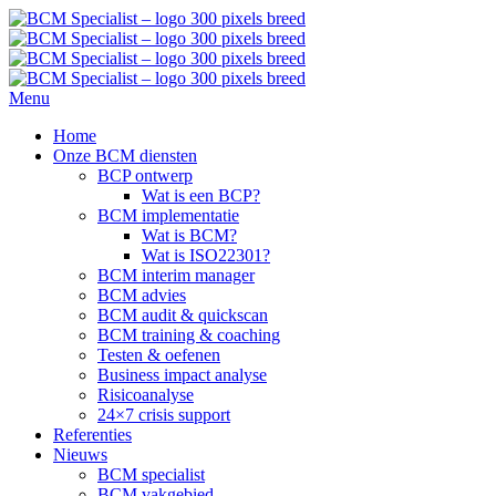
Menu
Home
Onze BCM diensten
BCP ontwerp
Wat is een BCP?
BCM implementatie
Wat is BCM?
Wat is ISO22301?
BCM interim manager
BCM advies
BCM audit & quickscan
BCM training & coaching
Testen & oefenen
Business impact analyse
Risicoanalyse
24×7 crisis support
Referenties
Nieuws
BCM specialist
BCM vakgebied