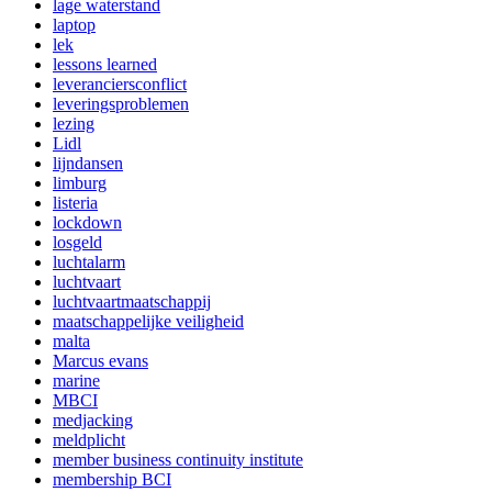
lage waterstand
laptop
lek
lessons learned
leveranciersconflict
leveringsproblemen
lezing
Lidl
lijndansen
limburg
listeria
lockdown
losgeld
luchtalarm
luchtvaart
luchtvaartmaatschappij
maatschappelijke veiligheid
malta
Marcus evans
marine
MBCI
medjacking
meldplicht
member business continuity institute
membership BCI