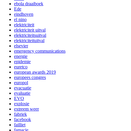
ebola draaiboek
Ede
eindhoven
el nino
elektriciteit
elektriciteit uitval
elektriciteitsuitval
elektriciteituitval
elsevier
emergency communications
energie
epidemie
euretco
european awards 2019
europees congres
europol
evacuatie
evaluatie
EVO
explosie
extreem weer
fabriek
facebook
failliet
famacie