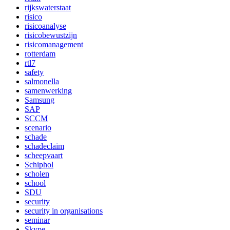
rijkswaterstaat
risico
risicoanalyse
risicobewustzijn
risicomanagement
rotterdam
rtl7
safety
salmonella
samenwerking
Samsung
SAP
SCCM
scenario
schade
schadeclaim
scheepvaart
Schiphol
scholen
school
SDU
security
security in organisations
seminar
Skype