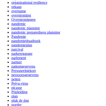
organizational resilience
orkaan
overname
overstroming
Overstromingen
pandemic
pandemic planning
pandemic preparedness planning
Pandemie
pandemiedraaiboek
pandemieplan
parcival
parkeergarage
parlement
partner
patientgegevens
Personeelstekort
persoonsgegevens
petten
Petya-virus
picasse
Pijpleiding
plan
pluk de dag
poeder