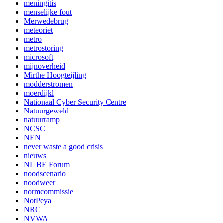
meningitis
menselijke fout
Merwedebrug
meteoriet
metro
metrostoring
microsoft
mijnoverheid
Mirthe Hoogteijling
modderstromen
moerdijkl
Nationaal Cyber Security Centre
Natuurgeweld
natuurramp
NCSC
NEN
never waste a good crisis
nieuws
NL BE Forum
noodscenario
noodweer
normcommissie
NotPeya
NRC
NVWA