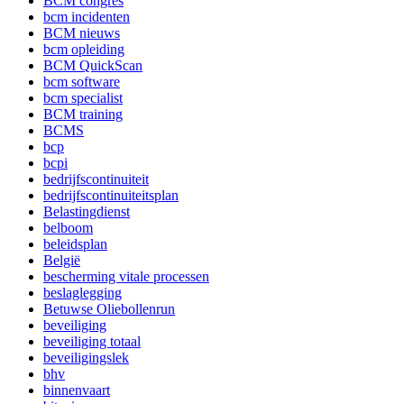
BCM congres
bcm incidenten
BCM nieuws
bcm opleiding
BCM QuickScan
bcm software
bcm specialist
BCM training
BCMS
bcp
bcpi
bedrijfscontinuiteit
bedrijfscontinuiteitsplan
Belastingdienst
belboom
beleidsplan
België
bescherming vitale processen
beslaglegging
Betuwse Oliebollenrun
beveiliging
beveiliging totaal
beveiligingslek
bhv
binnenvaart