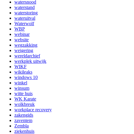
watersnood
waterstand
waterstoring
wateruitval
Waterwolf
WBP
webinar
website
wegzakking
weigering
wereldarchief
werkplek uitwijk
WIKF
wikileaks
windows 10
winkel
winsum
witte huis
WK Karate
wolkbreuk
workplace recovery
zakengids
zaventem
Zembla
ziekenhuis