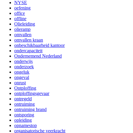
NYSE
oefening
office
offline
Olieleiding
olieramp
omvallen
omvallen kraan
onbeschikbaarheid kantoor
ondercapaciteit
Ondernemend Nederland
onderwijs
onderzoek
ongeluk
ongeval
onrust
Ontploffing
ontploffingsgevaar
ontregeld
ontruiming
ontruiming brand
ontsporing
opleiding
opnamestop
organisatorische veerkracht