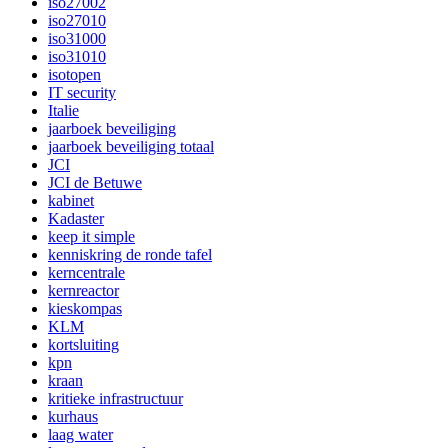
iso27002
iso27010
iso31000
iso31010
isotopen
IT security
Italie
jaarboek beveiliging
jaarboek beveiliging totaal
JCI
JCI de Betuwe
kabinet
Kadaster
keep it simple
kenniskring de ronde tafel
kerncentrale
kernreactor
kieskompas
KLM
kortsluiting
kpn
kraan
kritieke infrastructuur
kurhaus
laag water