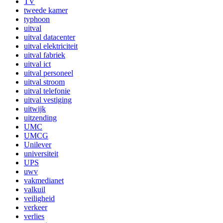
TV
tweede kamer
typhoon
uitval
uitval datacenter
uitval elektriciteit
uitval fabriek
uitval ict
uitval personeel
uitval stroom
uitval telefonie
uitval vestiging
uitwijk
uitzending
UMC
UMCG
Unilever
universiteit
UPS
uwv
vakmedianet
valkuil
veiligheid
verkeer
verlies