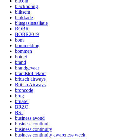
bitcoin
blackholing
bliksem
blokkade
blusgasinstallatie
BOBR
BOBR2019
bom
bommelding
bommen
botnet
brand
brandgevaar
brandstof tekort
britisch airways
British Airways
broncode
brug
brussel
BRZO
BSI
business avond
business continuit
business continuity
business continuity awareness week