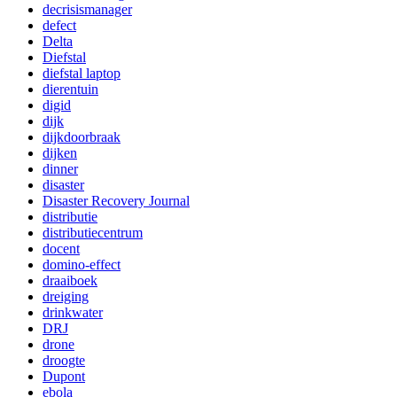
decrisismanager
defect
Delta
Diefstal
diefstal laptop
dierentuin
digid
dijk
dijkdoorbraak
dijken
dinner
disaster
Disaster Recovery Journal
distributie
distributiecentrum
docent
domino-effect
draaiboek
dreiging
drinkwater
DRJ
drone
droogte
Dupont
ebola