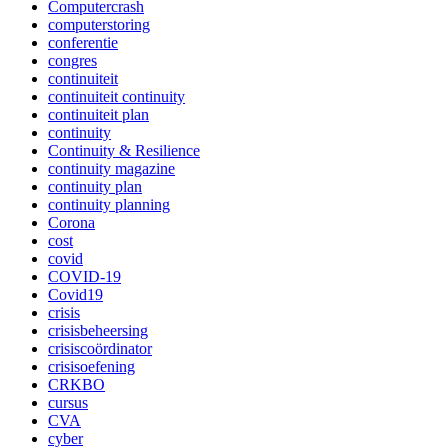
Computercrash
computerstoring
conferentie
congres
continuiteit
continuiteit continuity
continuiteit plan
continuity
Continuity & Resilience
continuity magazine
continuity plan
continuity planning
Corona
cost
covid
COVID-19
Covid19
crisis
crisisbeheersing
crisiscoördinator
crisisoefening
CRKBO
cursus
CVA
cyber