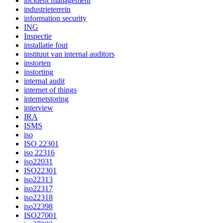
incident management
industrieterrein
information security
ING
Inspectie
installatie fout
instituut van internal auditors
instorten
instorting
internal audit
internet of things
internetstoring
interview
IRA
ISMS
iso
ISO 22301
iso 22316
iso22031
ISO22301
iso22313
iso22317
iso22318
iso22398
ISO27001