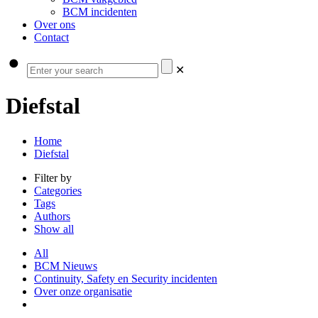
BCM incidenten
Over ons
Contact
✕
Diefstal
Home
Diefstal
Filter by
Categories
Tags
Authors
Show all
All
BCM Nieuws
Continuity, Safety en Security incidenten
Over onze organisatie