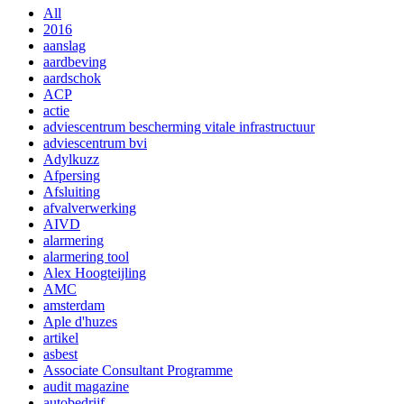
All
2016
aanslag
aardbeving
aardschok
ACP
actie
adviescentrum bescherming vitale infrastructuur
adviescentrum bvi
Adylkuzz
Afpersing
Afsluiting
afvalverwerking
AIVD
alarmering
alarmering tool
Alex Hoogteijling
AMC
amsterdam
Aple d'huzes
artikel
asbest
Associate Consultant Programme
audit magazine
autobedrijf