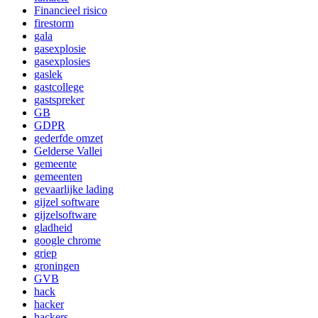
Financieel risico
firestorm
gala
gasexplosie
gasexplosies
gaslek
gastcollege
gastspreker
GB
GDPR
gederfde omzet
Gelderse Vallei
gemeente
gemeenten
gevaarlijke lading
gijzel software
gijzelsoftware
gladheid
google chrome
griep
groningen
GVB
hack
hacker
hackers