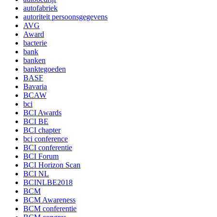
autofabriek
autoriteit persoonsgegevens
AVG
Award
bacterie
bank
banken
banktegoeden
BASF
Bavaria
BCAW
bci
BCI Awards
BCI BE
BCI chapter
bci conference
BCI conferentie
BCI Forum
BCI Horizon Scan
BCI NL
BCINLBE2018
BCM
BCM Awareness
BCM conferentie