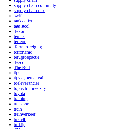
supply chain
supply chain continuity
supply chain risk
swift
tankstation
tata steel
Tekort
tennet
terreur
Terreurdreiging
terrorisme
terugroepactie
Tesco
The BCI
tips
tips cyberaanval
toeleverancier
toptech university
toyota
training
transport
trein
treinverkeer
tu delft
turkije