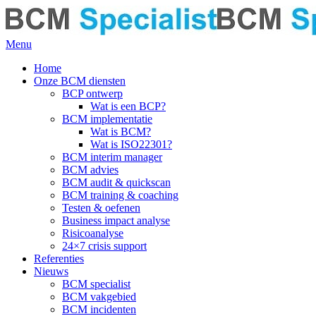
Menu
Home
Onze BCM diensten
BCP ontwerp
Wat is een BCP?
BCM implementatie
Wat is BCM?
Wat is ISO22301?
BCM interim manager
BCM advies
BCM audit & quickscan
BCM training & coaching
Testen & oefenen
Business impact analyse
Risicoanalyse
24×7 crisis support
Referenties
Nieuws
BCM specialist
BCM vakgebied
BCM incidenten