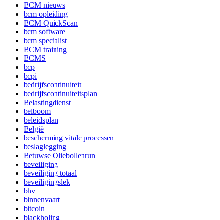
BCM nieuws
bcm opleiding
BCM QuickScan
bcm software
bcm specialist
BCM training
BCMS
bcp
bcpi
bedrijfscontinuiteit
bedrijfscontinuiteitsplan
Belastingdienst
belboom
beleidsplan
België
bescherming vitale processen
beslaglegging
Betuwse Oliebollenrun
beveiliging
beveiliging totaal
beveiligingslek
bhv
binnenvaart
bitcoin
blackholing