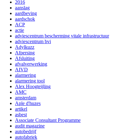
2016
aanslag
aardbeving
aardschok
ACP
actie
adviescentrum bescherming vitale infrastructuur
adviescentrum bvi
Adylkuzz
Afpersing
Afsluiting
afvalverwerking
AIVD
alarmering
alarmering tool
Alex Hoogteijling
AMC
amsterdam
Aple d'huzes
artikel
asbest
Associate Consultant Programme
audit magazine
autobedrijf
autofabriek