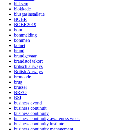
bliksem
blokkade
blusgasinstallatie
BOBR
BOBR2019
bom
bommelding
bommen
botnet
brand
brandgevaar
brandstof tekort
britisch airways
British Airways
broncode
brug
brussel
BRZO
BSI
business avond
business continuit
business continuity
business continuity awareness week
business continuity institute
business continuity management