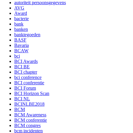
autoriteit persoonsgegevens
AVG
Award
bacterie
bank
banken
banktegoeden
BASF
Bavaria
BCAW
bci
BCI Awards
BCI BE
BCI chapter
bci conference
BCI conferentie
BCI Forum
BCI Horizon Scan
BCI NL
BCINLBE2018
BCM
BCM Awareness
BCM conferentie
BCM congres
bcm incidenten