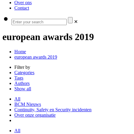
Over ons
Contact
✕
european awards 2019
Home
european awards 2019
Filter by
Categories
Tags
Authors
Show all
All
BCM Nieuws
Continuity, Safety en Security incidenten
Over onze organisatie
All