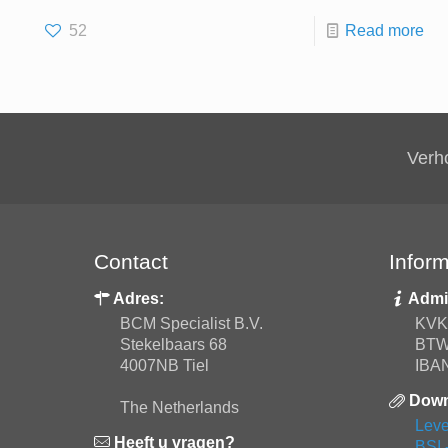
52
Read more
Verho
Contact
Inform
Adres:
Admin
BCM Specialist B.V.
KVK
Stekelbaars 68
BTW
4007NB Tiel
IBA
Down
The Netherlands
Leve
Heeft u vragen?
BSI 