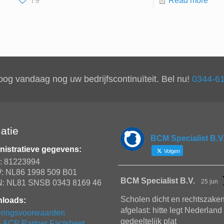
79
Read more
og vandaag nog uw bedrijfscontinuïteit. Bel nu!
0344-6
atie
BCM Specialist B.V
istratieve gegevens:
Volgen
: 81223994
: NL86 1998 509 B01
BCM Specialist B.V.
25 jun
N: NL81 SNSB 0343 8169 46
Scholen dicht en rechtszake
loads:
afgelast: hitte legt Nederland
ringsvoorwaarden
gedeeltelijk plat
- ACP Partner Factsheet