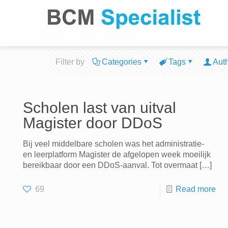
DDOS aanval
Home
DDOS aanval
Filter by
Categories
Tags
Aut
Scholen last van uitval
Magister door DDoS
Bij veel middelbare scholen was het administratie-
en leerplatform Magister de afgelopen week moeilijk
bereikbaar door een DDoS-aanval. Tot overmaat
[…]
69
Read more