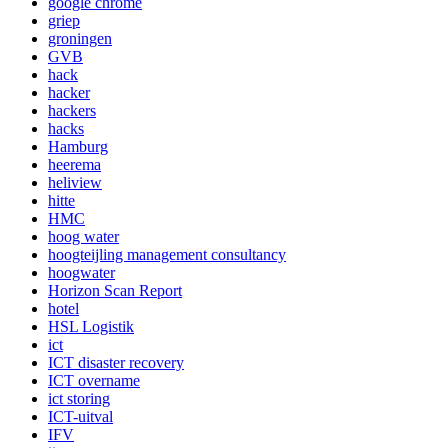
google chrome
griep
groningen
GVB
hack
hacker
hackers
hacks
Hamburg
heerema
heliview
hitte
HMC
hoog water
hoogteijling management consultancy
hoogwater
Horizon Scan Report
hotel
HSL Logistik
ict
ICT disaster recovery
ICT overname
ict storing
ICT-uitval
IFV