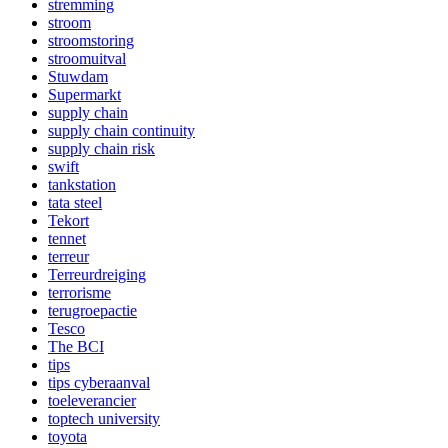
stremming
stroom
stroomstoring
stroomuitval
Stuwdam
Supermarkt
supply chain
supply chain continuity
supply chain risk
swift
tankstation
tata steel
Tekort
tennet
terreur
Terreurdreiging
terrorisme
terugroepactie
Tesco
The BCI
tips
tips cyberaanval
toeleverancier
toptech university
toyota