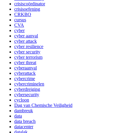
crisiscoördinator
crisisoefening
CRKBO
cursus
CVA
cyber
cyber aanval
cyber attack
cyber resilience
cyber security
cyber terrorism
cyber threat
cyberaanval
cyberattack
cybercrime
cybercriminelen
cyberdreiging
cybersecurity
cycloon
Dag van Chemische Veiligheid
dambreuk
data
data breach
datacenter
datalak