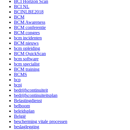
BCI Horizon Scan
BCI NL
BCINLBE2018
BCM
BCM Awareness
BCM conferentie
BCM congres
bcm incidenten
BCM nieuws
bcm opleiding
BCM QuickScan
bcm software
bcm specialist
BCM training
BCMS
bcp
bcpi
bedrijfscontinuiteit
bedrijfscontinuiteitsplan
Belastingdienst
belboom
beleidsplan
België
bescherming vitale processen
beslaglegging