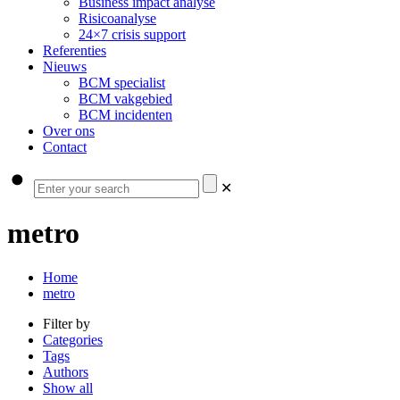
Business impact analyse
Risicoanalyse
24×7 crisis support
Referenties
Nieuws
BCM specialist
BCM vakgebied
BCM incidenten
Over ons
Contact
✕
metro
Home
metro
Filter by
Categories
Tags
Authors
Show all