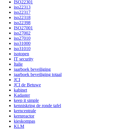
ISO22301
iso22313
iso22317
iso22318
iso22398
ISO27001
iso27002
iso27010
iso31000
iso31010
isotopen
IT security
Italie
jaarboek beveiliging
jaarboek beveiliging totaal
JCI
JCI de Betuwe
kabinet
Kadaster
keep it simple
kenniskring de ronde tafel
kerncentrale
kernreactor
kieskompas
KLM