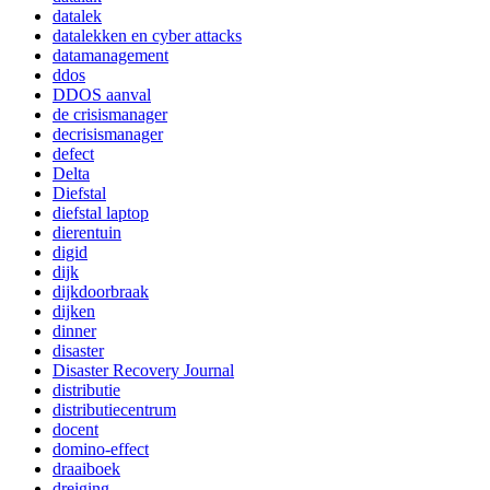
datalek
datalekken en cyber attacks
datamanagement
ddos
DDOS aanval
de crisismanager
decrisismanager
defect
Delta
Diefstal
diefstal laptop
dierentuin
digid
dijk
dijkdoorbraak
dijken
dinner
disaster
Disaster Recovery Journal
distributie
distributiecentrum
docent
domino-effect
draaiboek
dreiging