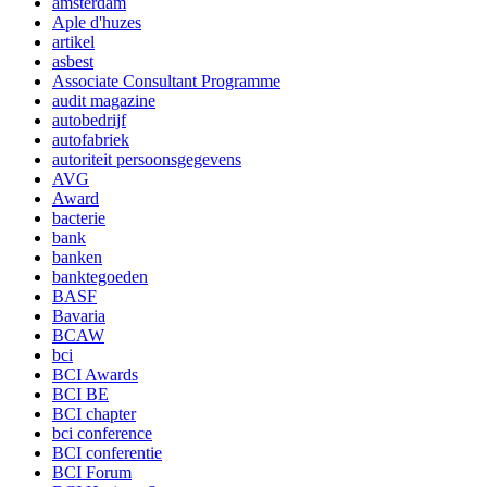
amsterdam
Aple d'huzes
artikel
asbest
Associate Consultant Programme
audit magazine
autobedrijf
autofabriek
autoriteit persoonsgegevens
AVG
Award
bacterie
bank
banken
banktegoeden
BASF
Bavaria
BCAW
bci
BCI Awards
BCI BE
BCI chapter
bci conference
BCI conferentie
BCI Forum