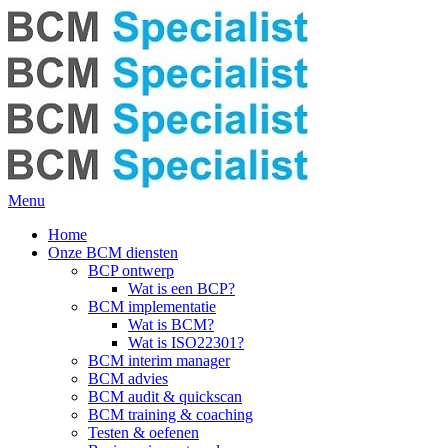
Menu
Home
Onze BCM diensten
BCP ontwerp
Wat is een BCP?
BCM implementatie
Wat is BCM?
Wat is ISO22301?
BCM interim manager
BCM advies
BCM audit & quickscan
BCM training & coaching
Testen & oefenen