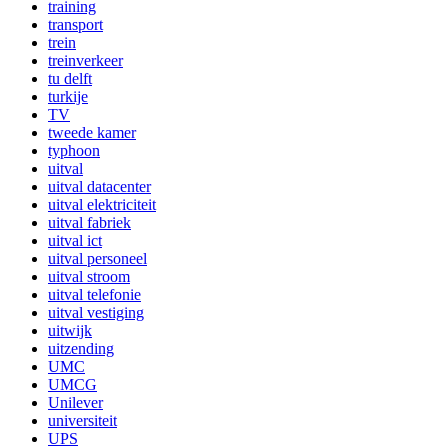
training
transport
trein
treinverkeer
tu delft
turkije
TV
tweede kamer
typhoon
uitval
uitval datacenter
uitval elektriciteit
uitval fabriek
uitval ict
uitval personeel
uitval stroom
uitval telefonie
uitval vestiging
uitwijk
uitzending
UMC
UMCG
Unilever
universiteit
UPS