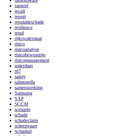
ransomware
rapport
recall
report
reputatieschade
resilience
retail
rijkswaterstaat
risico
risicoanalyse
risicobewustzijn
risicomanagement
rotterdam
rtl7
safety
salmonella
samenwerking
Samsung
SAP
SCCM
scenario
schade
schadeclaim
scheepvaart
Schiphol