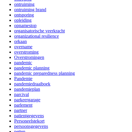
ontruiming
ontruiming brand
ontsporing
opleiding
opnamestop
organisatorische veerkracht
organizational resilience
orkaan
overname
overstroming
Overstromingen
pandemic
pandemic planning
pandemic preparedness planning
Pandemie
pandemiedraaiboek
pandemieplan
parcival
parkeergarage
parlement
partner
patientgegevens
Personeelstekort
persoonsgegevens
petten