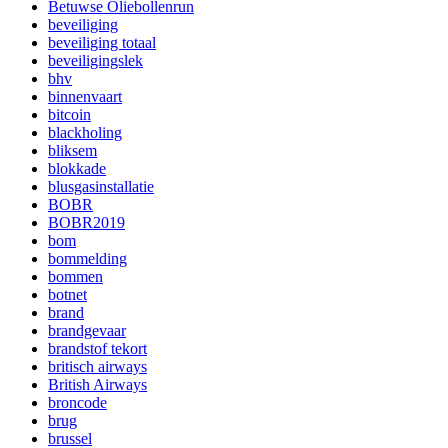
Betuwse Oliebollenrun
beveiliging
beveiliging totaal
beveiligingslek
bhv
binnenvaart
bitcoin
blackholing
bliksem
blokkade
blusgasinstallatie
BOBR
BOBR2019
bom
bommelding
bommen
botnet
brand
brandgevaar
brandstof tekort
britisch airways
British Airways
broncode
brug
brussel