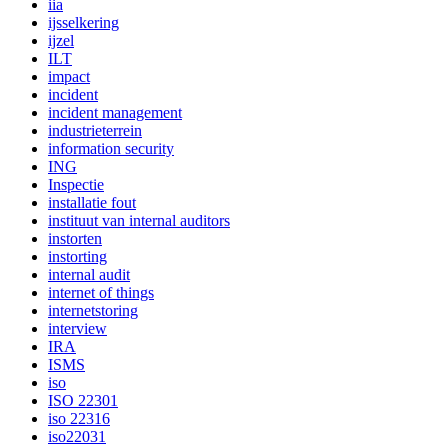
iia
ijsselkering
ijzel
ILT
impact
incident
incident management
industrieterrein
information security
ING
Inspectie
installatie fout
instituut van internal auditors
instorten
instorting
internal audit
internet of things
internetstoring
interview
IRA
ISMS
iso
ISO 22301
iso 22316
iso22031