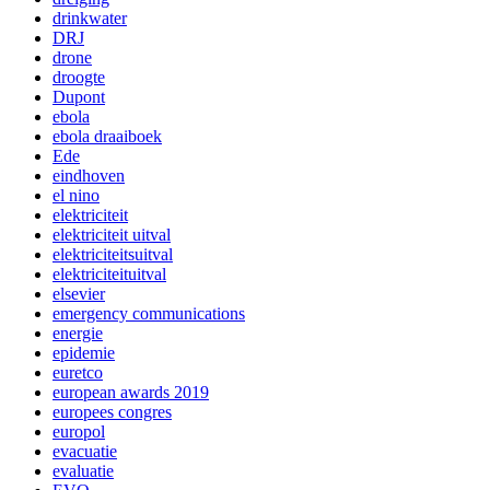
drinkwater
DRJ
drone
droogte
Dupont
ebola
ebola draaiboek
Ede
eindhoven
el nino
elektriciteit
elektriciteit uitval
elektriciteitsuitval
elektriciteituitval
elsevier
emergency communications
energie
epidemie
euretco
european awards 2019
europees congres
europol
evacuatie
evaluatie