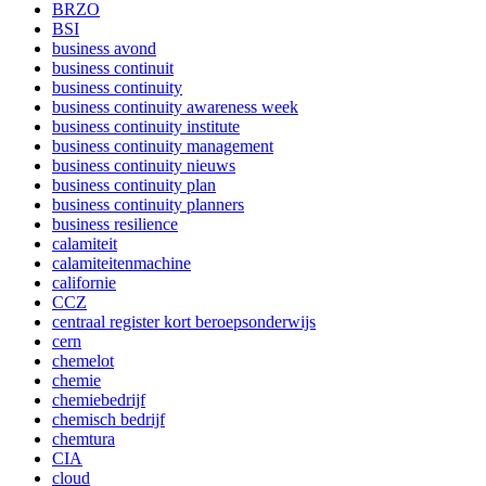
BRZO
BSI
business avond
business continuit
business continuity
business continuity awareness week
business continuity institute
business continuity management
business continuity nieuws
business continuity plan
business continuity planners
business resilience
calamiteit
calamiteitenmachine
californie
CCZ
centraal register kort beroepsonderwijs
cern
chemelot
chemie
chemiebedrijf
chemisch bedrijf
chemtura
CIA
cloud