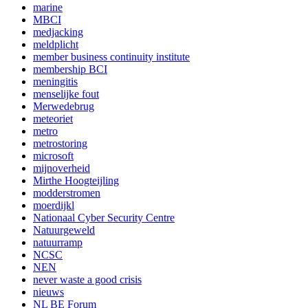
marine
MBCI
medjacking
meldplicht
member business continuity institute
membership BCI
meningitis
menselijke fout
Merwedebrug
meteoriet
metro
metrostoring
microsoft
mijnoverheid
Mirthe Hoogteijling
modderstromen
moerdijkl
Nationaal Cyber Security Centre
Natuurgeweld
natuurramp
NCSC
NEN
never waste a good crisis
nieuws
NL BE Forum