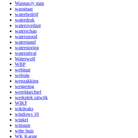
Wannacry map
wasstraat
waterbedrijf
waterdruk
wateroverlast
waterschap
watersnood
waterstand
waterstoring
wateruitval
Waterwolf
WBP
webinar
website
wegzakking
weigering
wereldarchief
werkplek uitwijk
WIKF
wikileaks
windows 10
winkel
winsum
witte huis
WK Karate