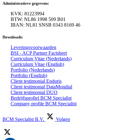
Administratieve gegevens:
KVK: 81223994
BTW: NL86 1998 509 B01
IBAN: NL81 SNSB 0343 8169 46
Downloads:
Leveringsvoorwaarden
BSI - ACP Partner Factsheet
Curriculum Vitae (Nederlands)
Curriculum Vitae (English)
Portfolio (Nederlands)
Portfolio (English)
Client testimonial Enduris
Client testimonial DataMondial
Client testimonial DUO
Bedrijfsprofiel BCM Specialist
Company profile BCM Specialist
BCM Specialist B.V.
Volgen