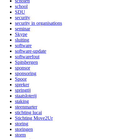
scholen
school
SDU
security
security in organisations
seminar
Skype
sluiting
software
software-update
softwarefout
Spitsbergen
sponsor
sponsoring
Spoor
spreker
springtij
staatsloterij
staking
steenmarter
stichting lucai
Stichting Move2Ur
storing
storingen
storm