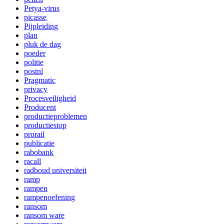
Petya-virus
picasse
Pijpleiding
plan
pluk de dag
poeder
politie
postnl
Pragmatic
privacy
Procesveiligheid
Producent
productieproblemen
productiestop
prorail
publicatie
rabobank
racall
radboud universiteit
ramp
rampen
rampenoefening
ransom
ransom ware