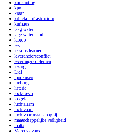
kortsluiting
kpn
kraan
kritieke infrastructuur
kurhaus
laag water
lage waterstand
laptop
lek
lessons learned
leveranciersconflict
leveringsproblemen
lezing
Lidl
lijndansen
limburg
listeria
lockdown
losgeld
luchtalarm
luchtvaart
luchtvaartmaatschappij
maatschappelijke veiligheid
malta
Marcus evans