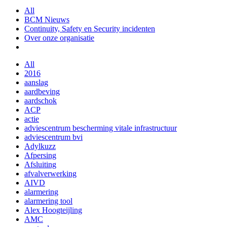
All
BCM Nieuws
Continuity, Safety en Security incidenten
Over onze organisatie
All
2016
aanslag
aardbeving
aardschok
ACP
actie
adviescentrum bescherming vitale infrastructuur
adviescentrum bvi
Adylkuzz
Afpersing
Afsluiting
afvalverwerking
AIVD
alarmering
alarmering tool
Alex Hoogteijling
AMC