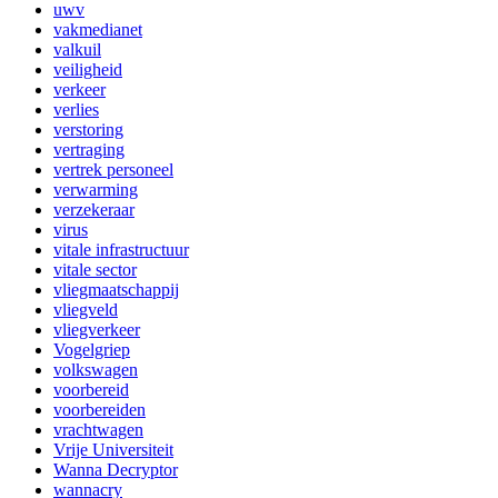
uwv
vakmedianet
valkuil
veiligheid
verkeer
verlies
verstoring
vertraging
vertrek personeel
verwarming
verzekeraar
virus
vitale infrastructuur
vitale sector
vliegmaatschappij
vliegveld
vliegverkeer
Vogelgriep
volkswagen
voorbereid
voorbereiden
vrachtwagen
Vrije Universiteit
Wanna Decryptor
wannacry