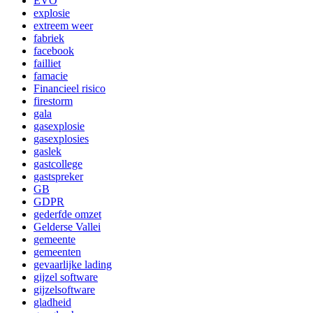
EVO
explosie
extreem weer
fabriek
facebook
failliet
famacie
Financieel risico
firestorm
gala
gasexplosie
gasexplosies
gaslek
gastcollege
gastspreker
GB
GDPR
gederfde omzet
Gelderse Vallei
gemeente
gemeenten
gevaarlijke lading
gijzel software
gijzelsoftware
gladheid