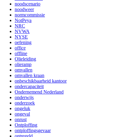
noodscenario
noodweer
normcommissie
NotPeya
NRC
NVWA
NYSE
oefening
office
offline
Olieleiding
olieramp
omvallen
omvallen kraan
onbeschikbaarheid kantoor
ondercapaciteit
Ondernemend Nederland
onderwijs
onderzoek
ongeluk
ongeval
onrust
Ontploffing
ontploffingsgevaar
ontregeld